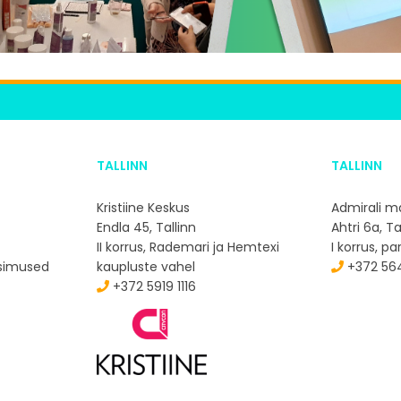
TALLINN
TALLINN
Kristiine Keskus
Admirali m
Endla 45, Tallinn
Ahtri 6a, Ta
II korrus, Rademari ja Hemtexi
I korrus, p
simused
kaupluste vahel
+372 564
+372 5919 1116