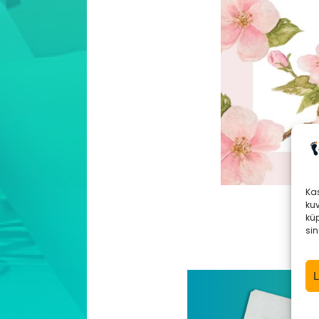
Ka
ku
küp
sin
L