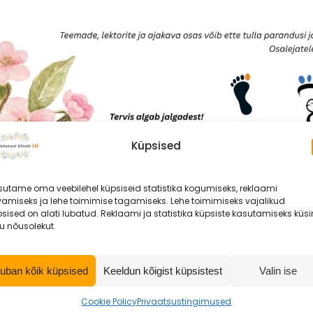
Küpsised
sutame oma veebilehel küpsiseid statistika kogumiseks, reklaami
vamiseks ja lehe toimimise tagamiseks. Lehe toimimiseks vajalikud
sised on alati lubatud. Reklaami ja statistika küpsiste kasutamiseks küs
u nõusolekut.
uban kõik küpsised
Keeldun kõigist küpsistest
Valin ise
Cookie Policy
Privaatsustingimused