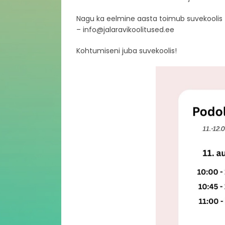
Nagu ka eelmine aasta toimub suvekoolis ta
– info@jalaravikoolitused.ee
Kohtumiseni juba suvekoolis!