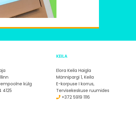
KEILA
aja
Elora Keila Haigla
llinn
Männipargi 1, Keila
arempoolne külg
E-korpuse I korrus,
 4125
Tervisekeskuse ruumides
+372 5919 1116