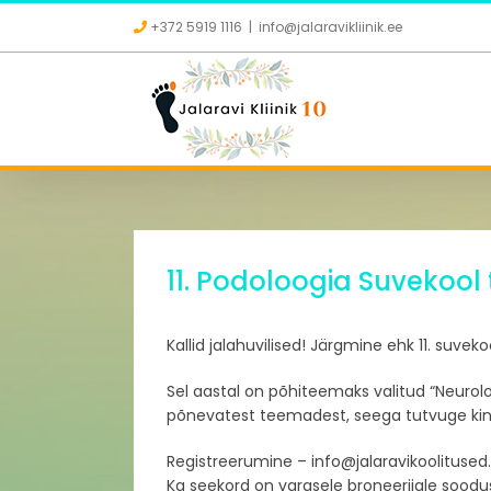
Skip
+372 5919 1116
|
info@jalaravikliinik.ee
to
content
11. Podoloogia Suvekool
Kallid jalahuvilised! Järgmine ehk 11. suv
Sel aastal on põhiteemaks valitud “Neurolo
põnevatest teemadest, seega tutvuge kind
Registreerumine – info@jalaravikoolitused
Ka seekord on varasele broneerijale soodu