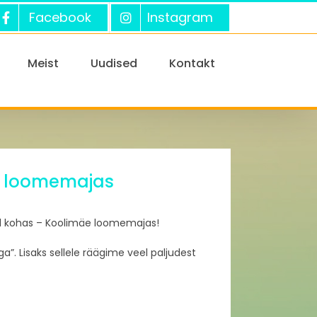
Facebook
Instagram
Meist
Uudised
Kontakt
äe loomemajas
anud kohas – Koolimäe loomemajas!
”. Lisaks sellele räägime veel paljudest