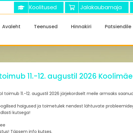
Koolitused
Jalakaubamaja
Avaleht
Teenused
Hinnakiri
Patsiendile
 toimub 11.-12. augustil 2026 Koolim
ekool toimub 11.-12. augustil 2026 järjekordselt meile armsaks sa
ogilised haigused ja toimetulek nendest lähtuvate probleemidega
lasti kutsega!
.ee
stus! Täpsem info kutses.